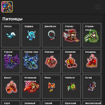
Питомцы
Летун
Задира
Джейсон
Страж-
Страж-
человек
эльф
Страж-
Страж-орк
Лаварк
Хеллими
Злыдень
зомби
Бахат
Огненная
Рена
Гиппонг
Осма
колдунья
Саул
Зеленый
Синий
Красный
Фиолетовый