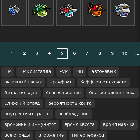
1
2
3
4
5
6
7
8
9
10
...
HP
HP кристалла
PvP
МВ
автонавык
активный навык
артефакт
бафф золота квеста
битва гильдии
благословение
благословение леса
ближний отряд
вероятность крита
внутренняя страсть
возбуждение
временный иммунитет
время квеста
время навыка
все отряды
вторжение
гиперпереход