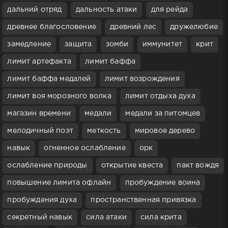
дальний отряд
дальность атаки
для рейда
древнее благословение
древний лес
дружелюбие
замедление
защита
зомби
иммунитет
крит
лимит артефакта
лимит баффа
лимит баффа медалей
лимит возрождения
лимит воя морозного волка
лимит отдыха духа
магазин времени
медали
медали за питомцев
мелодичный поэт
меткость
мировое дерево
навык
огненное ослабление
орк
ослабление природы
открытие квеста
пакт вождя
повышение лимита офлайн
пробуждение воина
пробуждения духа
пространственная привязка
секретный навык
сила атаки
сила крита