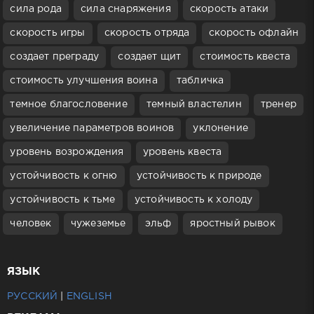
сила рода
сила снаряжения
скорость атаки
скорость игры
скорость отряда
скорость офлайн
создает преграду
создает щит
стоимость квеста
стоимость улучшения воина
табличка
темное благословение
темный властелин
тренер
увеличение параметров воинов
уклонение
уровень возрождения
уровень квеста
устойчивость к огню
устойчивость к природе
устойчивость к тьме
устойчивость к холоду
человек
чужеземье
эльф
яростный рывок
ЯЗЫК
РУССКИЙ
|
ENGLISH