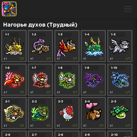
Нагорье духов (Трудный)
1-1
1-2
1-3
1-4
1-5
x1
1/1
x1
1/1
x1
1/1
x1
1/1
x1
1/1
1-6
1-7
1-8
1-9
1-10
x1
1/1
x1
1/1
x1
1/1
x1
1/1
x1
1/1
2-1
2-2
2-3
2-4
2-5
x1
1/1
x1
1/1
x1
1/1
x1
1/1
x1
1/1
2-6
2-7
2-8
2-9
2-10