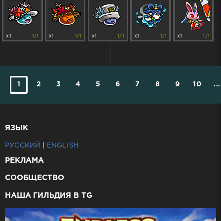
x1
1/1
x1
1/1
x1
1/1
x1
1/1
x1
1/1
1
2
3
4
5
6
7
8
9
10
...
ЯЗЫК
РУССКИЙ
|
ENGLISH
РЕКЛАМА
СООБЩЕСТВО
НАША ГИЛЬДИЯ В TG