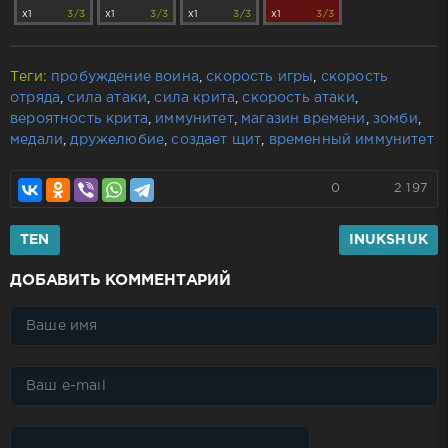
x1
3/3
x1
3/3
x1
3/3
x1
3/3
Теги:
пробуждение воина
,
скорость игры
,
скорость
отряда
,
сила атаки
,
сила крита
,
скорость атаки
,
вероятность крита
,
иммунитет
,
магазин времени
,
зомби
,
медали
,
дружелюбие
,
создает щит
,
временный иммунитет
0
2 197
TEN
INUKSHUK
ДОБАВИТЬ КОММЕНТАРИЙ