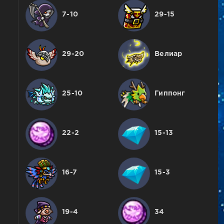
7-10
29-15
29-20
Велиар
25-10
Гиппонг
22-2
15-13
16-7
15-3
19-4
34