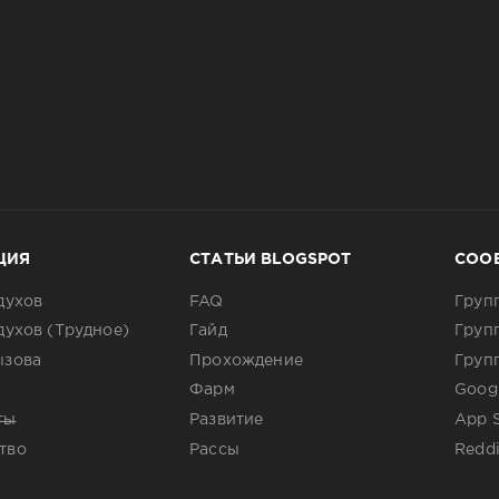
ЦИЯ
СТАТЬИ BLOGSPOT
СОО
духов
FAQ
Груп
духов (Трудное)
Гайд
Груп
ызова
Прохождение
Груп
Фарм
Googl
ты
Развитие
App 
тво
Рассы
Reddi