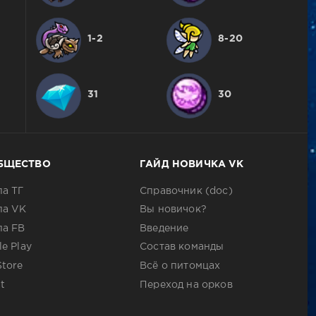
1-2
8-20
31
30
БЩЕСТВО
ГАЙД НОВИЧКА VK
па ТГ
Справочник (doc)
па VK
Вы новичок?
па FB
Введение
e Play
Состав команды
Store
Всё о питомцах
t
Переход на орков