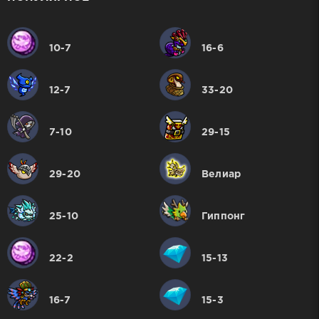
10-7
16-6
12-7
33-20
7-10
29-15
29-20
Велиар
25-10
Гиппонг
22-2
15-13
16-7
15-3