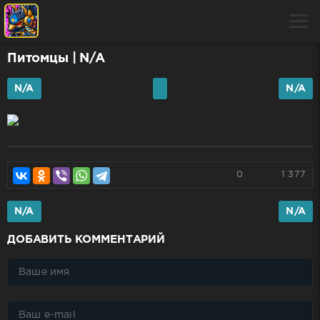
Питомцы
| N/A
N/A
N/A
0
1 377
N/A
N/A
ДОБАВИТЬ КОММЕНТАРИЙ