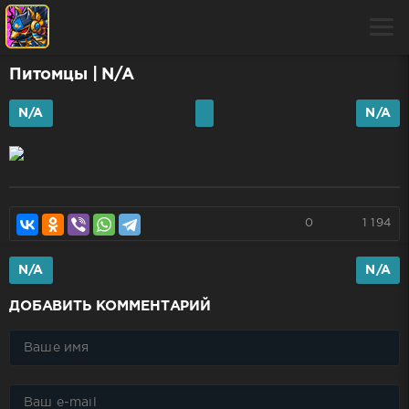
Питомцы
| N/A
N/A
N/A
0
1 194
N/A
N/A
ДОБАВИТЬ КОММЕНТАРИЙ