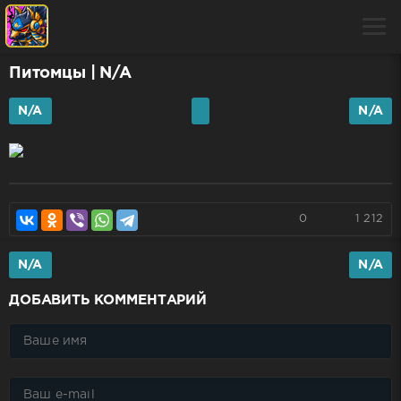
Питомцы
| N/A
N/A
N/A
0
1 212
N/A
N/A
ДОБАВИТЬ КОММЕНТАРИЙ