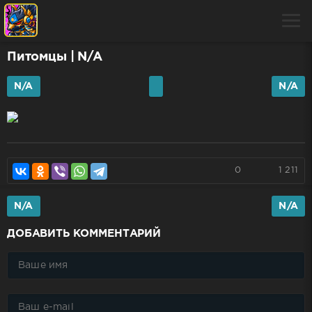
Питомцы
| N/A
N/A
N/A
0
1 211
N/A
N/A
ДОБАВИТЬ КОММЕНТАРИЙ