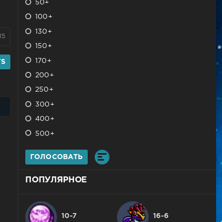
50+
100+
130+
15
150+
170+
YS
200+
250+
300+
400+
500+
ГОЛОСОВАТЬ
ПОПУЛЯРНОЕ
10-7
16-6