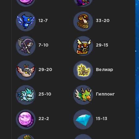
12-7
33-20
7-10
29-15
29-20
Велиар
25-10
Гиппонг
22-2
15-13