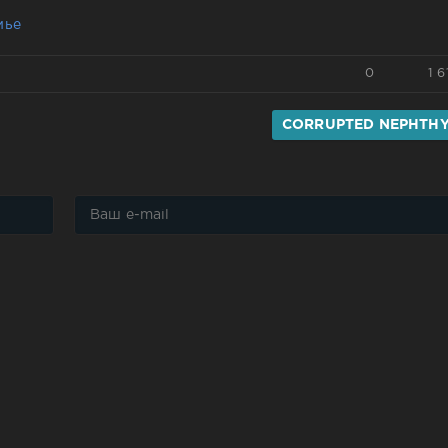
мье
0
1 6
CORRUPTED NEPHTH