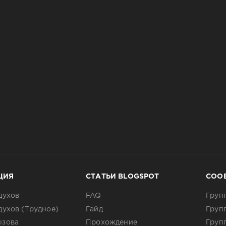
ЦИЯ
СТАТЬИ BLOGSPOT
СОО
духов
FAQ
Груп
духов (Трудное)
Гайд
Груп
ызова
Прохождение
Груп