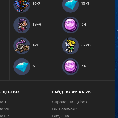
16-7
15-3
19-4
34
1-2
8-20
31
30
БЩЕСТВО
ГАЙД НОВИЧКА VK
па ТГ
Справочник (doc)
па VK
Вы новичок?
па FB
Введение