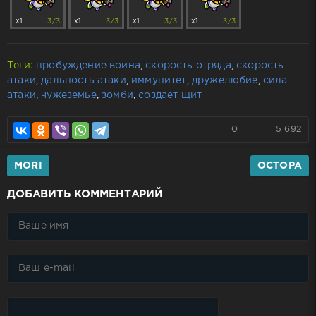
x1
3/3
x1
3/3
x1
3/3
x1
3/3
Теги:
пробуждение воина
,
скорость отряда
,
скорость
атаки
,
дальность атаки
,
иммунитет
,
дружелюбие
,
сила
атаки
,
чужеземье
,
зомби
,
создает щит
0
5 692
MORI
OCTOPA
ДОБАВИТЬ КОММЕНТАРИЙ