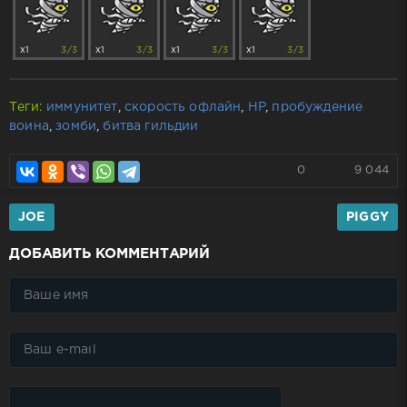
x1
3/3
x1
3/3
x1
3/3
x1
3/3
Теги:
иммунитет
,
скорость офлайн
,
HP
,
пробуждение
воина
,
зомби
,
битва гильдии
0
9 044
JOE
PIGGY
ДОБАВИТЬ КОММЕНТАРИЙ