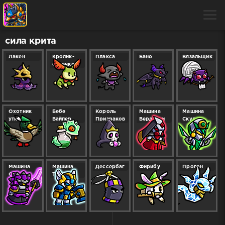
сила крита
Лакен
Кролик-
Плакса
Бано
Вязальщик
семечко
Охотник
Бебе
Король
Машина
Машина
утка
Вайпер
Призраков
Верданди
Скульд
Машина
Машина
Дессербаг
Фирибу
Прогон
Один
Тор