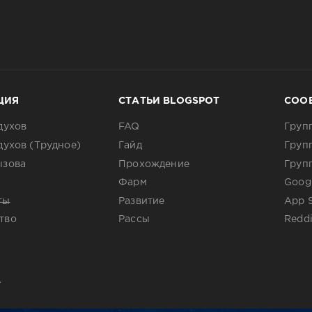
ЦИЯ
СТАТЬИ BLOGSPOT
СОО
духов
FAQ
Груп
духов (Трудное)
Гайд
Груп
ызова
Прохождение
Груп
Фарм
Googl
ты
Развитие
App 
тво
Рассы
Reddi
.