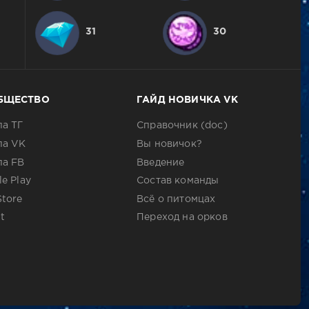
31
30
БЩЕСТВО
ГАЙД НОВИЧКА VK
па ТГ
Справочник (doc)
па VK
Вы новичок?
па FB
Введение
e Play
Состав команды
Store
Всё о питомцах
t
Переход на орков