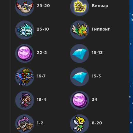
29-20
Велиар
25-10
Гиппонг
22-2
15-13
16-7
15-3
19-4
34
1-2
8-20