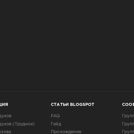
ЦИЯ
СТАТЬИ BLOGSPOT
СОО
духов
FAQ
Груп
духов (Трудное)
Гайд
Груп
ызова
Прохождение
Груп