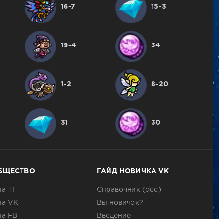
16-7
15-3
19-4
34
1-2
8-20
31
30
БЩЕСТВО
ГАЙД НОВИЧКА VK
па ТГ
Справочник (doc)
па VK
Вы новичок?
па FB
Введение