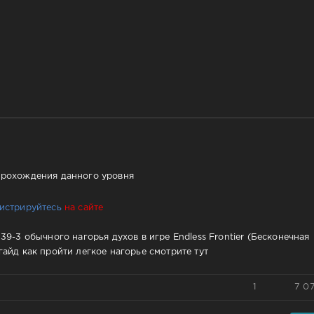
прохождения данного уровня
гистрируйтесь
на сайте
9-3 обычного нагорья духов в игре Endless Frontier (Бесконечная
айд как пройти легкое нагорье смотрите тут
1
7 0