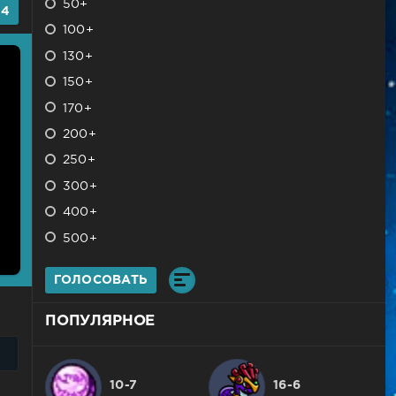
50+
-4
100+
130+
150+
170+
200+
250+
300+
400+
500+
ГОЛОСОВАТЬ
ПОПУЛЯРНОЕ
10-7
16-6