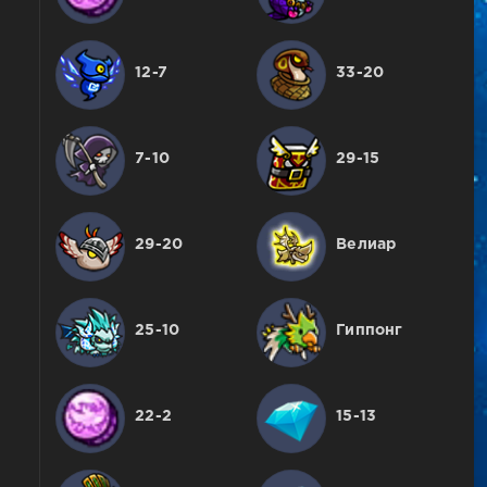
12-7
33-20
7-10
29-15
29-20
Велиар
25-10
Гиппонг
22-2
15-13