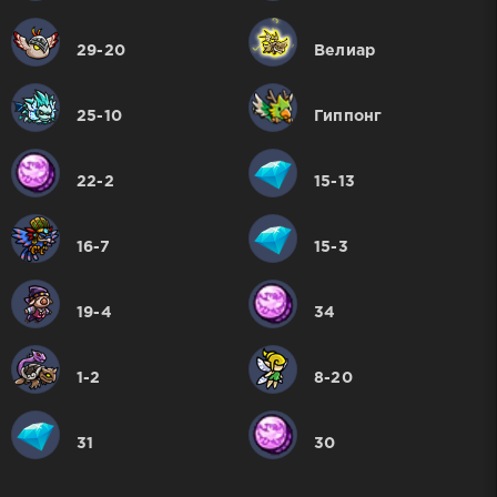
29-20
Велиар
25-10
Гиппонг
22-2
15-13
16-7
15-3
19-4
34
1-2
8-20
31
30