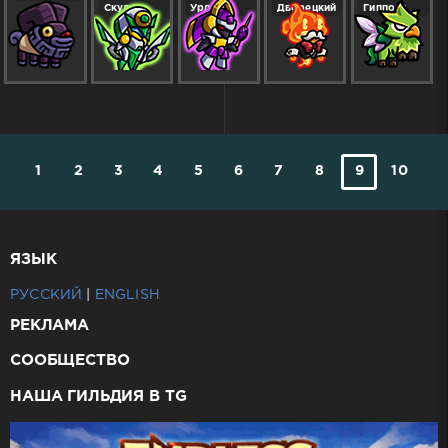
Скульд
Урд
Дворецкий
Гиппонг
1
2
3
4
5
6
7
8
9
10
ЯЗЫК
РУССКИЙ
|
ENGLISH
РЕКЛАМА
СООБЩЕСТВО
НАША ГИЛЬДИЯ В TG