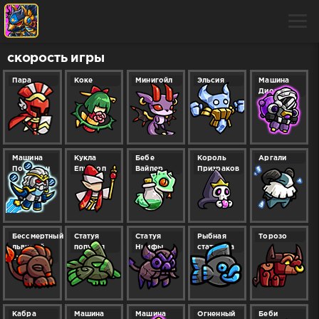
скорость игры
Пара
Коке
Минигойл
Эльсия
Машина
Дионис
Машина
Кукла
Бебе
Король
Аргали
Посейдон
Епископ
Вайпер
Призраков
Бессмертный
Статуя
Статуя
Рыбная
Торозо
львиный
попугая
Нимфы
статуэтка
статуэтка
Кабра
Машина
Машина
Огненный
Беби