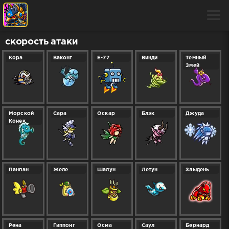
скорость атаки
Кора
Ваконг
E-77
Винди
Темный
Змей
Морской
Сара
Оскар
Блэк
Джуда
Конек
Панпан
Желе
Шалун
Летун
Злыдень
Рена
Гиппонг
Осма
Саул
Бернард