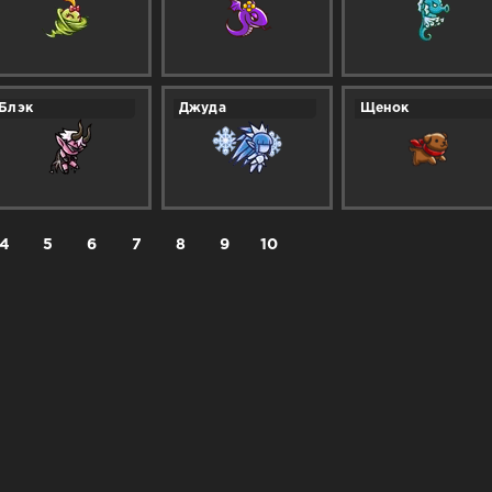
Блэк
Джуда
Щенок
4
5
6
7
8
9
10