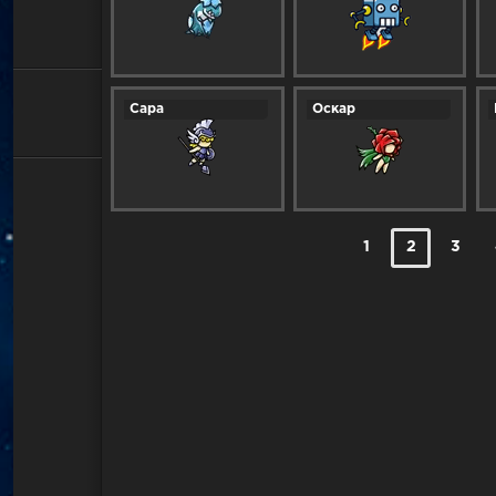
Сара
Оскар
1
2
3