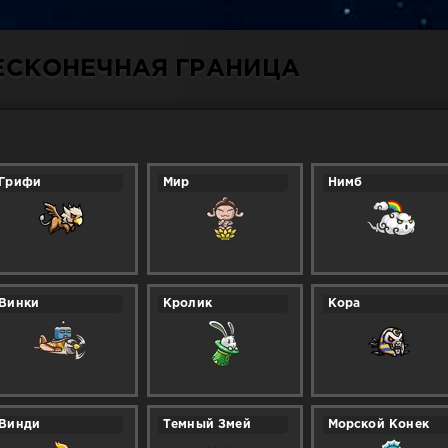
БЕСКОНЕЧНАЯ ГРАНИЦА
Грифи
Мир
Нимб
Винки
Кролик
Кора
Винди
Темный Змей
Морской Конек