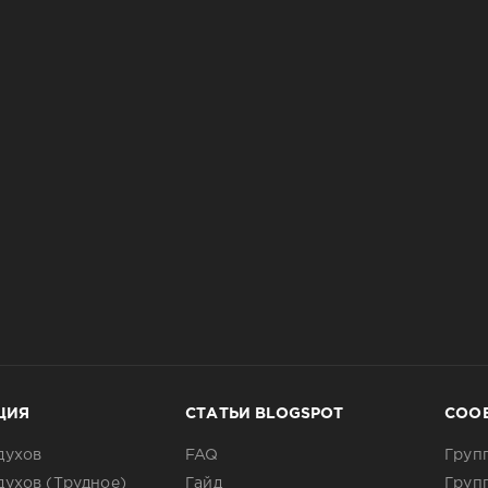
ЦИЯ
СТАТЬИ BLOGSPOT
СОО
духов
FAQ
Груп
духов (Трудное)
Гайд
Груп