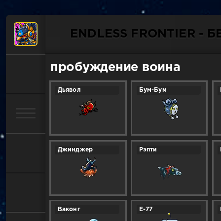
ENDLESS FRONTIER - 
пробуждение воина
Дьявол
Бум-Бум
Джинджер
Рэпти
Ваконг
E-77