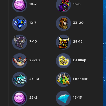
10-7
16-6
12-7
33-20
7-10
29-15
29-20
Велиар
25-10
Гиппонг
22-2
15-13