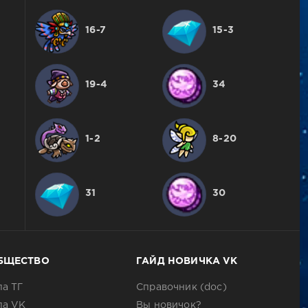
16-7
15-3
19-4
34
1-2
8-20
31
30
БЩЕСТВО
ГАЙД НОВИЧКА VK
па ТГ
Справочник (doc)
па VK
Вы новичок?