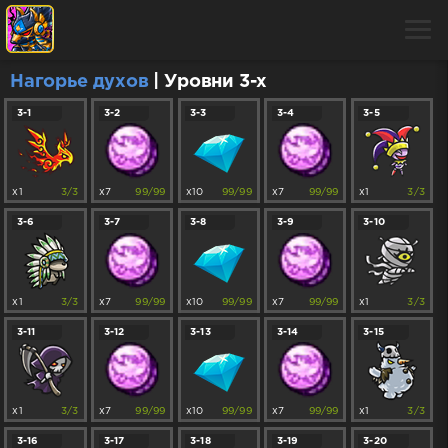
Нагорье духов
| Уровни 3-x
3-1
3-2
3-3
3-4
3-5
x1
3/3
x7
99/99
x10
99/99
x7
99/99
x1
3/3
3-6
3-7
3-8
3-9
3-10
x1
3/3
x7
99/99
x10
99/99
x7
99/99
x1
3/3
3-11
3-12
3-13
3-14
3-15
x1
3/3
x7
99/99
x10
99/99
x7
99/99
x1
3/3
3-16
3-17
3-18
3-19
3-20