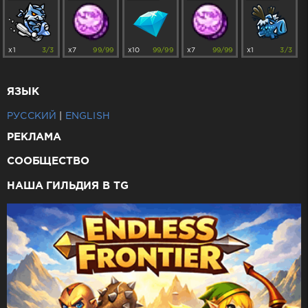
x1
3/3
x7
99/99
x10
99/99
x7
99/99
x1
3/3
ЯЗЫК
РУССКИЙ
|
ENGLISH
РЕКЛАМА
СООБЩЕСТВО
НАША ГИЛЬДИЯ В TG